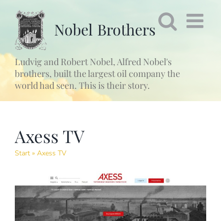
Fortsätt
till
innehållet
Ludvig and Robert Nobel, Alfred Nobel's
brothers, built the largest oil company the
world had seen. This is their story.
Axess TV
Start
»
Axess TV